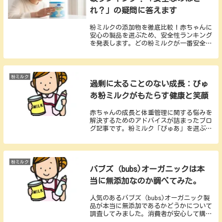
れ？」の疑問に答えます
粉ミルクの添加物を徹底比較！赤ちゃんに
安心の製品を選ぶため、安全性ランキング
を発表します。どの粉ミルクが一番安全
か、知りたい方必見です。
粉ミルク
過剰に太ることのない成長：ぴゅ
あ粉ミルクがもたらす健康と笑顔
赤ちゃんの成長と体重管理に関する悩みを
解決するためのアドバイスが詰まったブロ
グ記事です。粉ミルク「ぴゅあ」を選ぶ際
のポイントや栄養バランス、適切な量の与
え方などを解説。親としての役割や注意点
も紹介し、赤ちゃんの健康な成長をサポー
トするヒントを提供します。
粉ミルク
バブズ（bubs)オーガニックは本
当に無添加なのか調べてみた。
人気のあるバブズ（bubs)オーガニック製
品が本当に無添加であるかどうかについて
調査してみました。消費者が安心して購入
できるかどうかを見極めるために、裏側の