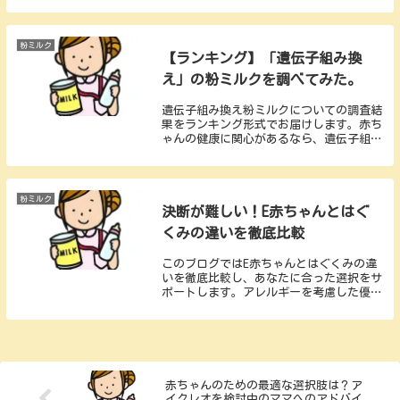
情報を掘り下げてみました。果たしてバブ
ズ（bubs)オーガニックは本当に無添加な
のか、その真相をお伝えします。
粉ミルク
【ランキング】「遺伝子組み換
え」の粉ミルクを調べてみた。
遺伝子組み換え粉ミルクについての調査結
果をランキング形式でお届けします。赤ち
ゃんの健康に関心があるなら、遺伝子組み
換え成分を含む粉ミルクの選択肢について
知ることは重要です。評価とおすすめ製品
をご覧になり、安心して選びましょう。
粉ミルク
決断が難しい！E赤ちゃんとはぐ
くみの違いを徹底比較
このブログではE赤ちゃんとはぐくみの違
いを徹底比較し、あなたに合った選択をサ
ポートします。アレルギーを考慮した優し
いE赤ちゃんと、栄養成分がしっかり詰ま
ったはぐくみ。ラクトフェリンやオリゴ
糖、ルテインなどの成分にも注目し、両者
の特長を解説します。
赤ちゃんのための最適な選択肢は？ア
イクレオを検討中のママへのアドバイ