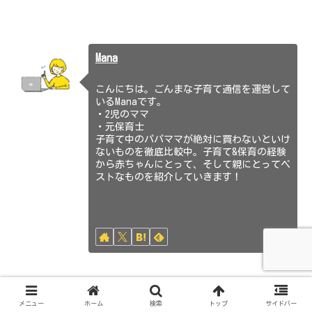
Mana
こんにちは。ごんまな子育て通信を運営して
いるManaです。
・2児のママ
・元保育士
子育て中のパパママが絶対に買わないといけ
ないものを徹底比較中。子育て&保育の経験
から赤ちゃんにとって、そして親にとってベ
ストなものを紹介していきます！
粉ミルク
ぴゅあ大缶
ぴゅあ小缶
メニュー
ホーム
検索
トップ
サイドバー