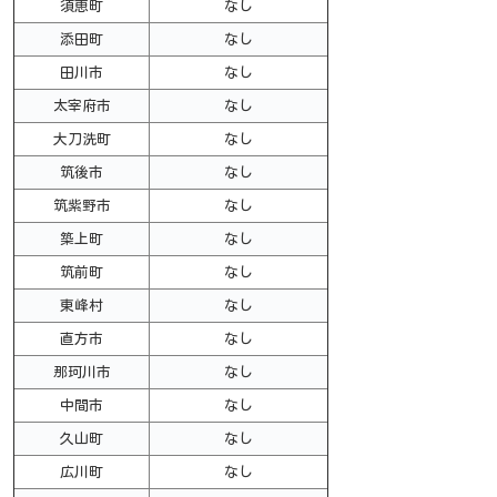
須恵町
なし
添田町
なし
田川市
なし
太宰府市
なし
大刀洗町
なし
筑後市
なし
筑紫野市
なし
築上町
なし
筑前町
なし
東峰村
なし
直方市
なし
那珂川市
なし
中間市
なし
久山町
なし
広川町
なし