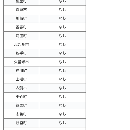
粕屋町
なし
嘉麻市
なし
川崎町
なし
香春町
なし
苅田町
なし
北九州市
なし
鞍手町
なし
久留米市
なし
桂川町
なし
上毛町
なし
古賀市
なし
小竹町
なし
篠栗町
なし
志免町
なし
新宮町
なし