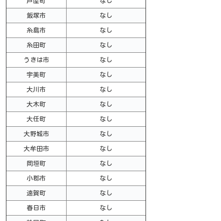
芦屋町
なし
飯塚市
なし
糸島市
なし
糸田町
なし
うきは市
なし
宇美町
なし
大川市
なし
大木町
なし
大任町
なし
大野城市
なし
大牟田市
なし
岡垣町
なし
小郡市
なし
遠賀町
なし
春日市
なし