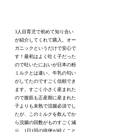
3人目育児で初めて知り合い
が紹介してくれて購入。
オー
ガニックというだけで安心
で
す！最初はよく吐く子だった
ので吐いたにおいが日本の粉
ミルクとは違い、牛乳の匂い
がしてたのですごく信頼でき
ます。すごく小さく産まれた
ので腹筋も正産期に産まれた
子よりも未熟で浣腸必須でし
たが、このミルクを飲んでか
ら
浣腸の回数がものすごく減
り、1日1回の排便が続く
こと