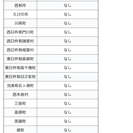
西都市
なし
えびの市
なし
川南町
なし
西臼杵郡門川町
なし
西臼杵郡諸塚村
なし
西臼杵郡椎葉村
なし
東臼杵郡美郷町
なし
東臼杵郡高千穂町
なし
東臼杵郡日之影町
なし
児湯郡五ヶ瀬町
なし
西米良村
なし
三股町
なし
高原町
なし
国富町
なし
綾町
なし