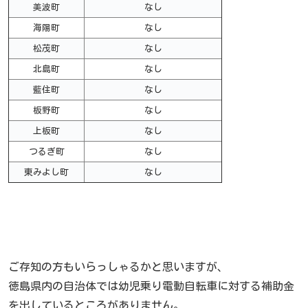
美波町
なし
海陽町
なし
松茂町
なし
北島町
なし
藍住町
なし
板野町
なし
上板町
なし
つるぎ町
なし
東みよし町
なし
ご存知の方もいらっしゃるかと思いますが、
徳島県内の自治体では幼児乗り電動自転車に対する補助金
を
出しているところがありません
。