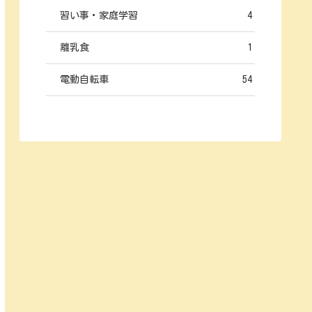
習い事・家庭学習
4
離乳食
1
電動自転車
54