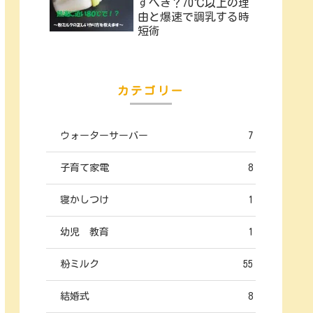
すべき？70℃以上の理
由と爆速で調乳する時
短術
カテゴリー
ウォーターサーバー
7
子育て家電
8
寝かしつけ
1
幼児 教育
1
粉ミルク
55
結婚式
8