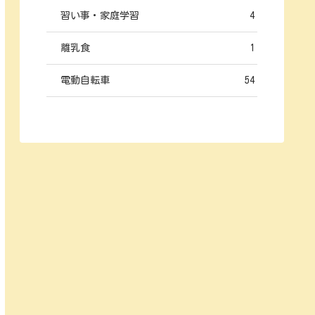
習い事・家庭学習
4
離乳食
1
電動自転車
54