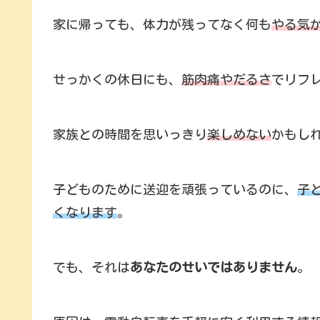
家に帰っても、体力が残ってなく何も
やる気
せっかくの休日にも、
筋肉痛やだるさ
でリフ
家族との時間を思いっきり
楽しめない
かもし
子どものために送迎を頑張っているのに、
子
くなります
。
でも、それは
あなたのせいではありません
。