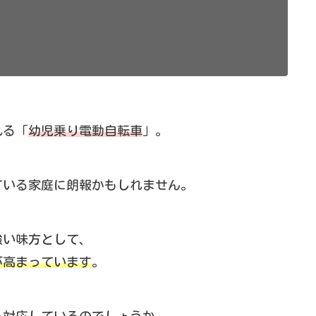
れる「
幼児乗り電動自転車
」。
ている家庭に朗報かもしれません。
強い味方として、
が高まっています
。
う対応しているのでしょうか。