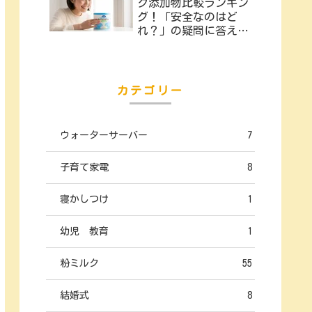
ク添加物比較ランキン
グ！「安全なのはど
れ？」の疑問に答えま
す
カテゴリー
ウォーターサーバー
7
子育て家電
8
寝かしつけ
1
幼児 教育
1
粉ミルク
55
結婚式
8