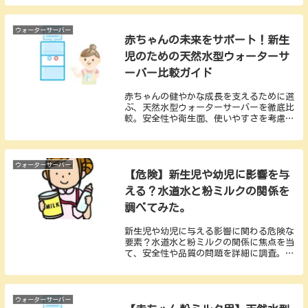
ゃんの成長をサポートするためのガイドラ
インを提供しています。安全性、衛生、信
頼性のある情報収集に焦点を当て、赤ちゃ
ウォーターサーバー
赤ちゃんの未来をサポート！新生
んの健康に対する配慮を支援する情報を提
供しています。
児のための天然水型ウォーターサ
ーバー比較ガイド
赤ちゃんの健やかな成長を支えるために選
ぶ、天然水型ウォーターサーバーを徹底比
較。安全性や衛生面、使いやすさを考慮
し、価格が高いランキングもご紹介。安心
してミルク作りを始めるための情報満載の
ガイドです。大切な新生児の未来を、最高
のサポートで包み込むために欠かせないの
ウォーターサーバー
【危険】新生児や幼児に影響を与
が、適切なウォーターサーバーの選択で
す。我々のブログでは、新生児の健康と安
える？水道水と粉ミルクの関係を
全を第一に考え、最適なウォーターサーバ
調べてみた。
ーを比較・紹介しています。
新生児や幼児に与える影響に関わる危険な
要素？水道水と粉ミルクの関係に焦点を当
て、安全性や品質の問題を詳細に調査。水
源から製品の調製までを解説し、親が知っ
ておくべき情報を提供します。子供たちの
健康と安全を考慮した育児のポイントをお
伝えするブログです。
ウォーターサーバー