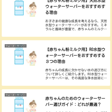
【赤ちゃん粉ミルク用】天然水型
ウォーターサーバーをおすすめす
る理由
お子さまの健康な成長を考えるなら、天然
水型ウォーターサーバーがおすすめ。ミネ
ラルと風味が豊富で、赤ちゃんのミルク作
りに最適。注意が必要な微生物リスクやミ
ネラル調整にも触れ、安全に選ぶポイント
を解説。家族の未来に向けた選択を支援す
る情報満載のブログ記事です。
ウォーターサーバー
【赤ちゃん粉ミルク用】RO水型ウ
ォーターサーバーをおすすめする
３つの理由
赤ちゃんの成長に欠かせない水の選び方に
ついて詳しくご紹介します。RO水型ウォー
ターサーバーは、その高度な浄水技術によ
り、赤ちゃんの健康をサポートする優れた
選択肢です。微細な不純物や汚染物質を効
果的に除去し、純粋でクリーンな水を提供
します。これにより、ミルク作りに使用す
ウォーターサーバー
赤ちゃんのためのウォーターサー
る水も安全であり、赤ちゃんの健やかな成
長に寄与します。
バー選びガイド：どれが最適？