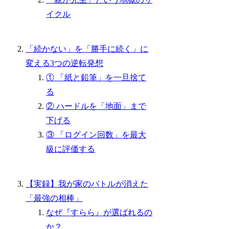
イクル
「続かない」を「勝手に続く」に
変える3つの逆転発想
① 「紙と鉛筆」を一旦捨て
る
② ハードルを「地面」まで
下げる
③ 「ログイン回数」を最大
級に評価する
【実録】我が家のバトルが消えた
「最強の相棒」
なぜ『すらら』が選ばれるの
か？