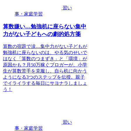
習い
事・家庭学習
算数嫌い…勉強机に座らない集中
力がない子どもへの劇的処方箋
算数の宿題で涙…集中力がない子どもが
勉強机に座らないのは、やる気のせいで
はなく「算数のつまずき」と「環境」が
原因かも？月50万稼ぐブロガーが、小学
生が算数苦手を克服し、自ら机に向かう
ようになる3つのステップを伝授。親子
でイライラする毎日にサヨナラしましょ
う！
習い
事・家庭学習