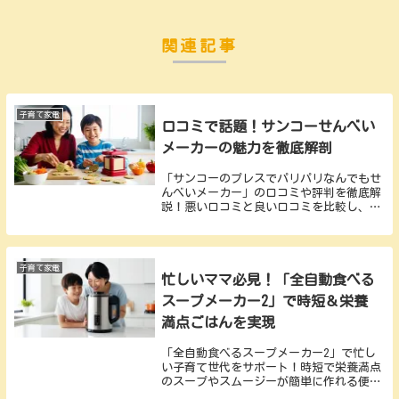
関連記事
子育て家電
口コミで話題！サンコーせんべい
メーカーの魅力を徹底解剖
「サンコーのプレスでパリパリなんでもせ
んべいメーカー」の口コミや評判を徹底解
説！悪い口コミと良い口コミを比較し、購
入をおすすめする人・しない人をわかりや
すく解説します。購入前に必見の情報満
載！
子育て家電
忙しいママ必見！「全自動食べる
スープメーカー2」で時短＆栄養
満点ごはんを実現
「全自動食べるスープメーカー2」で忙し
い子育て世代をサポート！時短で栄養満点
のスープやスムージーが簡単に作れる便利
アイテム。家族の健康を守りながら、ママ