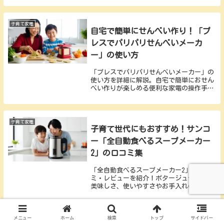
の時間も大切にするキッチン家電です。
子育て家電
自宅で簡単にせんべい作り！「プ
レスでパリパリせんべいメーカ
ー」の使い方
「プレスでパリパリせんべいメーカー」の
使い方を詳細に解説。自宅で簡単におせん
べい作りが楽しめる便利な家電の操作手順
やお手入れ方法を紹介します。
子育て家電
子育て世代にもおすすめ！サンコ
ー「全自動食べるスープメーカー
2」の口コミ集
「全自動食べるスープメーカー2」の口コ
ミ・レビューを紹介！ポタージュや豆乳の
美味しさ、使いやすさやお手入れの利便性
について解説します。
メニュー
ホーム
検索
トップ
サイドバー
子育て家電