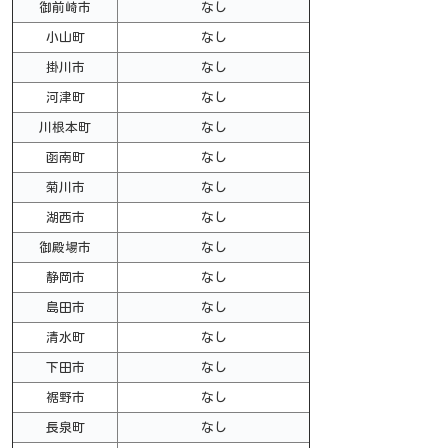
御前崎市
なし
小山町
なし
掛川市
なし
河津町
なし
川根本町
なし
函南町
なし
菊川市
なし
湖西市
なし
御殿場市
なし
静岡市
なし
島田市
なし
清水町
なし
下田市
なし
裾野市
なし
長泉町
なし