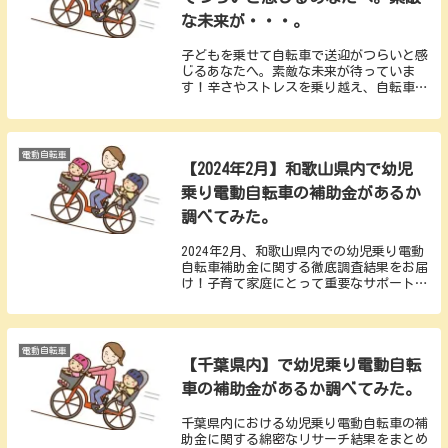
な未来が・・・。
子どもを乗せて自転車で送迎がつらいと感
じるあなたへ。素敵な未来が待っていま
す！辛さやストレスを乗り越え、自転車で
の送迎の素晴らしさや幸せな瞬間を共有す
るブログ。親子の絆を深め、楽しい思い出
を作るためのヒントや励ましをお届けしま
す。
電動自転車
【2024年2月】和歌山県内で幼児
乗り電動自転車の補助金があるか
調べてみた。
2024年2月、和歌山県内での幼児乗り電動
自転車補助金に関する徹底調査結果をお届
け！子育て家庭にとって重要なサポート策
や補助金制度について詳しく解説。申請手
続きや条件についてもわかりやすくまとめ
ています。
電動自転車
【千葉県内】で幼児乗り電動自転
車の補助金があるか調べてみた。
千葉県内における幼児乗り電動自転車の補
助金に関する綿密なリサーチ結果をまとめ