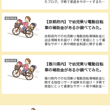
たブログ。子育て家庭をサポートするた
め、最新の補助金制度や申請条件に焦点を
当て、千葉県の親御さんたちが安心して子
供たちを移動させるための重要な情報を提
供します。
電動自転車
【京都府内】で幼児乗り電動自転
車の補助金があるか調べてみた。
京都府内での幼児乗り電動自転車補助金に
迫る情報をお届け！子育て家庭にとって重
要なサポート策や補助金制度に関する最新
の詳細情報を解説しています。申請手続き
や条件についても分かりやすくまとめてお
り、快適な子育てをサポートするためのヒ
ントが満載です。
電動自転車
【香川県内】で幼児乗り電動自転
車の補助金があるか調べてみた。
香川県内での幼児乗り電動自転車補助金に
関する独自リサーチ結果をお届け！子育て
家庭にとって重要なサポート策や補助金制
度について、最新の情報を詳しく解説。申
請手続きや条件に関する詳細も分かりやす
くまとめています。