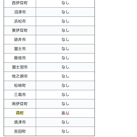
西伊豆町
なし
沼津市
なし
浜松市
なし
東伊豆町
なし
袋井市
なし
富士市
なし
藤枝市
なし
富士宮市
なし
牧之原市
なし
松崎町
なし
三島市
なし
南伊豆町
なし
森町
あり
焼津市
なし
吉田町
なし