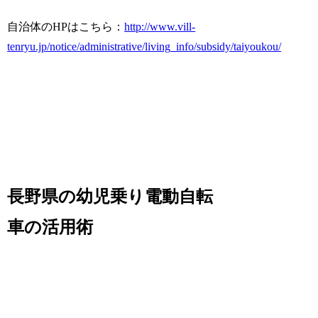
自治体のHPはこちら：
http://www.vill-
tenryu.jp/notice/administrative/living_info/subsidy/taiyoukou/
長野県の幼児乗り電動自転
車の活用術