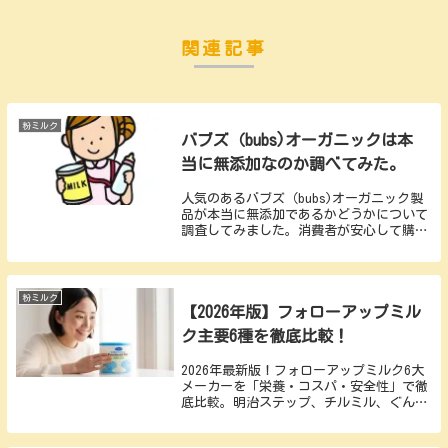
関連記事
粉ミルク
バブズ（bubs)オーガニックは本
当に無添加なのか調べてみた。
人気のあるバブズ（bubs)オーガニック製
品が本当に無添加であるかどうかについて
調査してみました。消費者が安心して購入
できるかどうかを見極めるために、裏側の
情報を掘り下げてみました。果たしてバブ
ズ（bubs)オーガニックは本当に無添加な
のか、その真相をお伝えします。
粉ミルク
【2026年版】フォローアップミル
ク主要6種を徹底比較！
2026年最新版！フォローアップミルク6大
メーカーを「栄養・コスパ・安全性」で徹
底比較。明治ステップ、チルミル、ぐんぐ
ん…結局どれが一番いいの？「月々数百円
の差で、鉄分不足の不安が消えるとしたら