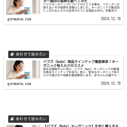
ター続出の秘密を調べてみた
バブズオーガニックについての口コミを集め、リピーターが
絶えないその秘密を深掘りしました。オーガニックで無添加
にこだわる人々から支持されている理由は何か。本製品の魅
力や利用者の生の声を通じて、あなたも赤ちゃんもバブズオ
ーガニックのファンになるかもしれません。実際の体験談を
2024.12.15
gonmana.com
もとに、その魅力を探っていきます。
バブズ（bubs）商品ラインナップ徹底解説！オー
ガニック粉ミルクのススメ
悩める親御さんに向け、バブズ（Bubs）オーガニックの豊富
な商品ラインナップを紹介。安心・安全なオーガニック粉ミ
ルクの選び方や特長を徹底解説します。赤ちゃんの健やかな
成長をサポートするために重要な栄養素や製品の特性を詳し
くご紹介。添加物や合成成分は一切無添加で、厳選された原
2024.12.15
gonmana.com
料を使用しているため、安心して選べます。
【バブズ（Bubs）オーガニック】を安く購入する