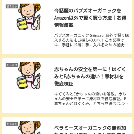
安くないですか？」無添加オーガニックの
葛藤まで、ママの「正直な本音」でぶっち
粉ミルク
今話題のバブズオーガニックを
ゃけます。
Amazon以外で賢く買う方法｜お得
情報満載
バブズオーガニックをAmazon以外で賢く購
入する方法をお探しの方へ！この記事で
は、手軽にお得に手に入れるための秘訣を
紹介しています。バブズオーガニックをよ
りお得に購入したい方必見の情報が満載で
す。どこで購入すれば賢い選択か、ぜひ検
討してみてください。理想のアイテムを見
粉ミルク
赤ちゃんの安全を第一に！はぐく
つけ、節約しながら楽しさをアップさせま
しょう。
みとE赤ちゃんの違い！原材料を
徹底検証
はぐくみとE赤ちゃんの違いを解説。赤ち
ゃんの安全を第一に原材料を徹底検証。E
赤ちゃんとはぐくみ、どちらを選べばよい
か安心な選択をサポートします。
粉ミルク
ベラミーズオーガニックの無添加