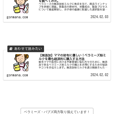
を調べてみた。
ベラミーズの無添加粉ミルクに焦点を当て、商品ラインナッ
プを詳細に調査。各製品の原材料、栄養成分、製造プロセス
について徹底解説し、お子様の健康に配慮した選択肢を提案
します。安心・安全な育成環境を求める保護者に向けた、ベ
ラミーズの魅力を探るブログです。
2024.02.03
gonmana.com
【無添加】ママの財布に優しい！ベラミーズ粉ミ
ルクを最も経済的に購入する方法
新米ママや育児における予算管理に悩む方々のために、無添
加であるベラミーズ粉ミルクの購入をお得にするための秘訣
やコツをお伝えします。無添加粉ミルクを選ぶ親御さんたち
が、お子様の健やかな成長を大切にしながらも、家計に優し
い方法を探求できるよう支援します。
2024.02.02
gonmana.com
ベラミーズ・バブズ両方取り揃えています！