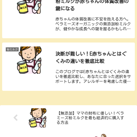
粉ミルクが赤ちゃんの体質改善の
鍵になる
赤ちゃんの体質改善に不安を抱える方へ。
ベラミーズオーガニックの無添加粉ミルク
が、健やかな成長への鍵を握るかもしれま
せん。安全性と品質にこだわった栄養が、
赤ちゃんの体に新たな可能性をもたらしま
す。
粉ミルク
決断が難しい！E赤ちゃんとはぐ
くみの違いを徹底比較
このブログではE赤ちゃんとはぐくみの違
いを徹底比較し、あなたに合った選択をサ
ポートします。アレルギーを考慮した優し
いE赤ちゃんと、栄養成分がしっかり詰ま
ったはぐくみ。ラクトフェリンやオリゴ
糖、ルテインなどの成分にも注目し、両者
の特長を解説します。
【無添加】ママの財布に優しい！ベラ
ミーズ粉ミルクを最も経済的に購入す
る方法